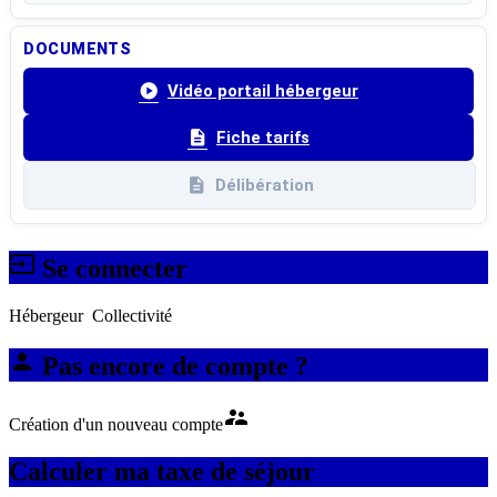
DOCUMENTS
play_circle
Vidéo portail hébergeur
description
Fiche tarifs
description
Délibération
input
Se connecter
Hébergeur
Collectivité
person
Pas encore de compte ?
supervisor_account
Création d'un nouveau compte
Calculer ma taxe de séjour