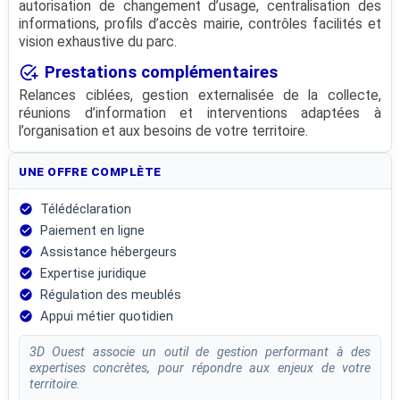
autorisation de changement d’usage, centralisation des
informations, profils d’accès mairie, contrôles facilités et
vision exhaustive du parc.
add_task
Prestations complémentaires
Relances ciblées, gestion externalisée de la collecte,
réunions d’information et interventions adaptées à
l’organisation et aux besoins de votre territoire.
UNE OFFRE COMPLÈTE
Télédéclaration
check_circle
Paiement en ligne
check_circle
Assistance hébergeurs
check_circle
Expertise juridique
check_circle
Régulation des meublés
check_circle
Appui métier quotidien
check_circle
3D Ouest associe un outil de gestion performant à des
expertises concrètes, pour répondre aux enjeux de votre
territoire.